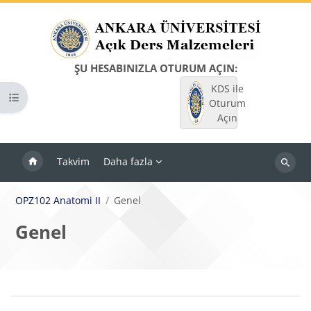
Ana içeriğe git
ŞU HESABINIZLA OTURUM AÇIN:
KDS ile
Kurs dizinini aç
Oturum
Açın
Takvim
Daha fazla
Dersleri
ara
OPZ102 Anatomi II
Genel
Genel
Bloklar
Bölüm anahatları