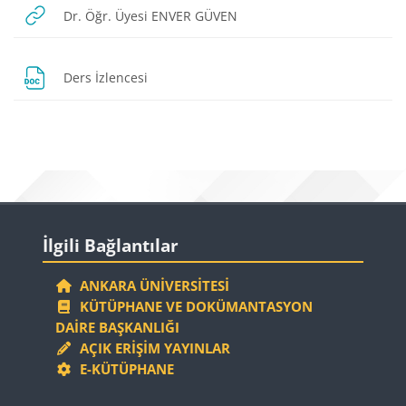
URL
Dr. Öğr. Üyesi ENVER GÜVEN
Dosya
Ders İzlencesi
Bloklar
Bloklar
İlgili Bağlantılar 'yı atla
İlgili Bağlantılar
ANKARA ÜNIVERSITESI
KÜTÜPHANE VE DOKÜMANTASYON
DAIRE BAŞKANLIĞI
AÇIK ERIŞIM YAYINLAR
E-KÜTÜPHANE