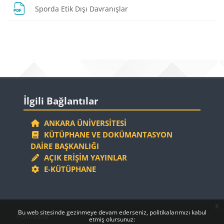
Dosya
Sporda Etik Dışı Davranışlar
Bloklar
Bloklar
İlgili Bağlantılar 'yı atla
İlgili Bağlantılar
ANKARA ÜNIVERSITESI
KÜTÜPHANE VE DOKÜMANTASYON
DAIRE BAŞKANLIĞI
AÇIK ERIŞIM YAYINLAR
E-KÜTÜPHANE
x
Bloklar
Bloklar
Bu web sitesinde gezinmeye devam ederseniz, politikalarımızı kabul
Politikalar
etmiş olursunuz: