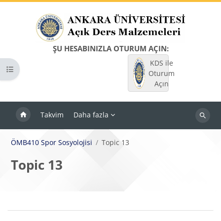
Ana içeriğe git
ŞU HESABINIZLA OTURUM AÇIN:
KDS ile
Kurs dizinini aç
Oturum
Açın
Takvim
Daha fazla
Dersleri
ara
ÖMB410 Spor Sosyolojisi
Topic 13
Topic 13
Bloklar
Bölüm anahatları