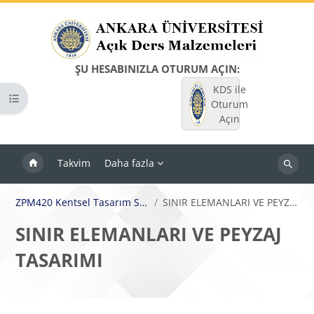
Ana içeriğe git
ŞU HESABINIZLA OTURUM AÇIN:
KDS ile
Kurs dizinini aç
Oturum
Açın
Takvim
Daha fazla
Dersleri
ara
ZPM420 Kentsel Tasarım Stüdyosu (D)
SINIR ELEMANLARI VE PEYZAJ TASARIMI
SINIR ELEMANLARI VE PEYZAJ
TASARIMI