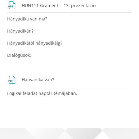
Dosya
HUN111 Gramer I. - 13. prezentáció
Hányadika van ma?
Hányadikán?
Hányadikától hányadikáig?
Dialógusok.
URL
Hányadika van?
Logikai feladat naptár témájában.
Bloklar