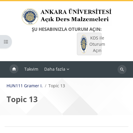
Ana içeriğe git
ŞU HESABINIZLA OTURUM AÇIN:
KDS ile
Kurs dizinini aç
Oturum
Açın
Takvim
Daha fazla
Dersleri
ara
HUN111 Gramer I.
Topic 13
Topic 13
Bloklar
Bölüm anahatları