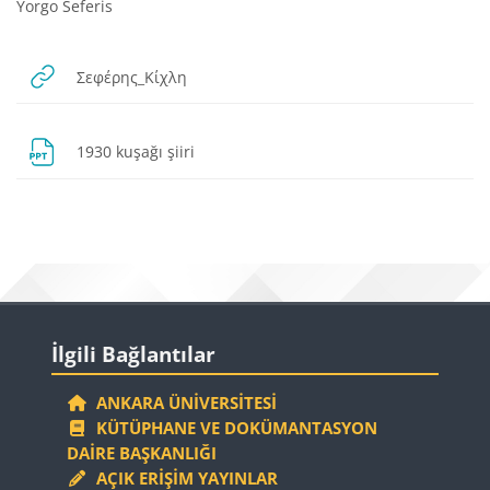
Yorgo Seferis
URL
Σεφέρης_Κίχλη
Dosya
1930 kuşağı şiiri
Bloklar
Bloklar
İlgili Bağlantılar 'yı atla
İlgili Bağlantılar
ANKARA ÜNIVERSITESI
KÜTÜPHANE VE DOKÜMANTASYON
DAIRE BAŞKANLIĞI
AÇIK ERIŞIM YAYINLAR