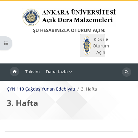
Ana içeriğe git
ŞU HESABINIZLA OTURUM AÇIN:
KDS ile
Kurs dizinini aç
Oturum
Açın
Takvim
Daha fazla
Dersleri
ara
ÇYN 110 Çağdaş Yunan Edebiyatı
3. Hafta
3. Hafta
Bloklar
Bölüm anahatları