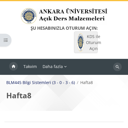
Ana içeriğe git
ŞU HESABINIZLA OTURUM AÇIN:
KDS ile
Kurs dizinini aç
Oturum
Açın
Takvim
Daha fazla
Dersleri
ara
BLM445 Bilgi Sistemleri (3 - 0 - 3 - 6)
Hafta8
Hafta8
Bloklar
Bölüm anahatları