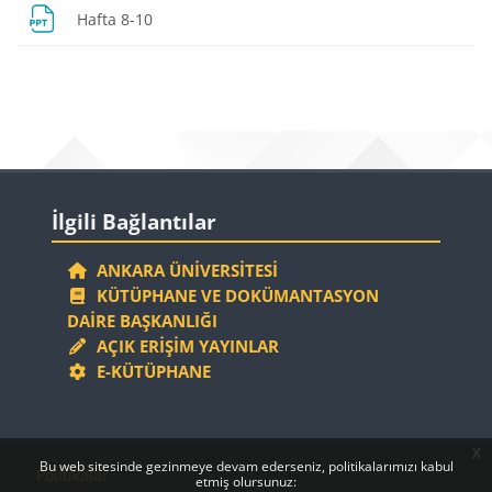
Dosya
Hafta 8-10
Bloklar
Bloklar
İlgili Bağlantılar 'yı atla
İlgili Bağlantılar
ANKARA ÜNIVERSITESI
KÜTÜPHANE VE DOKÜMANTASYON
DAIRE BAŞKANLIĞI
AÇIK ERIŞIM YAYINLAR
E-KÜTÜPHANE
x
Bloklar
Bloklar
Bu web sitesinde gezinmeye devam ederseniz, politikalarımızı kabul
Politikalar
etmiş olursunuz: