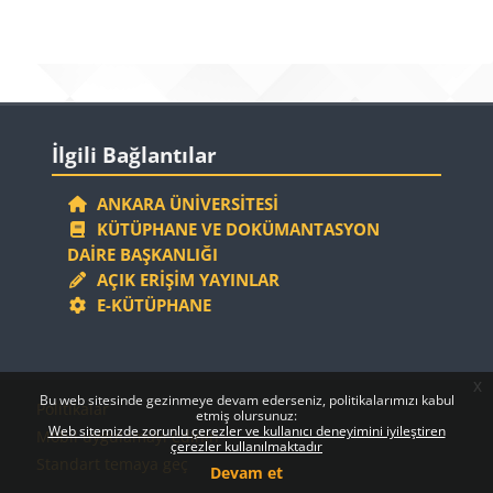
Bloklar
Bloklar
İlgili Bağlantılar 'yı atla
İlgili Bağlantılar
ANKARA ÜNIVERSITESI
KÜTÜPHANE VE DOKÜMANTASYON
DAIRE BAŞKANLIĞI
AÇIK ERIŞIM YAYINLAR
E-KÜTÜPHANE
x
Bloklar
Bloklar
Bu web sitesinde gezinmeye devam ederseniz, politikalarımızı kabul
Politikalar
etmiş olursunuz:
Web sitemizde zorunlu çerezler ve kullanıcı deneyimini iyileştiren
Mobil uygulamayı edinin
çerezler kullanılmaktadır
Standart temaya geç
Devam et