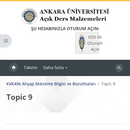
Ana içeriğe git
ŞU HESABINIZLA OTURUM AÇIN:
KDS ile
Kurs dizinini aç
Oturum
Açın
Takvim
Daha fazla
Dersleri
ara
KVK406 Ahşap Malzeme Bilgisi ve Bozulmaları
Topic 9
Topic 9
Bloklar
Bölüm anahatları