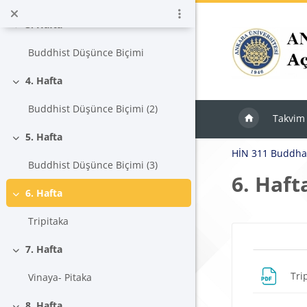
Ana içeriğe git
3. Hafta
Daralt
Buddhist Düşünce Biçimi
4. Hafta
Daralt
Buddhist Düşünce Biçimi (2)
Takvim
5. Hafta
Daralt
HİN 311 Buddha 
Buddhist Düşünce Biçimi (3)
6. Haft
6. Hafta
Daralt
Tripitaka
Blokla
7. Hafta
Bölü
Daralt
Tri
Vinaya- Pitaka
8. Hafta