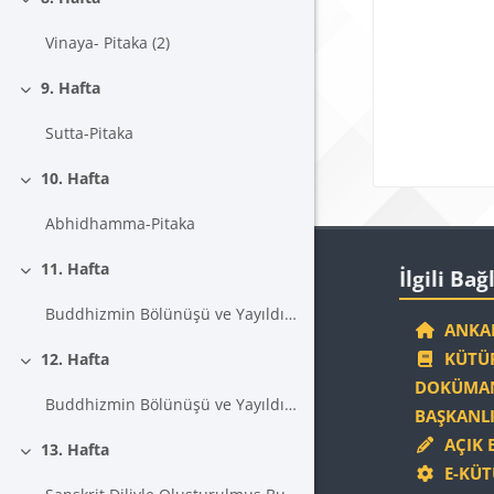
Daralt
Blokla
Vinaya- Pitaka (2)
9. Hafta
Daralt
Sutta-Pitaka
10. Hafta
Daralt
Abhidhamma-Pitaka
Blokla
İlgili Bağlantıla
11. Hafta
İlgili Bağ
Daralt
Buddhizmin Bölünüşü ve Yayıldığı Yerler
ANKAR
KÜTÜP
12. Hafta
Daralt
DOKÜMAN
Buddhizmin Bölünüşü ve Yayıldığı Yerler (2)
BAŞKANLI
AÇIK 
13. Hafta
Daralt
E-KÜT