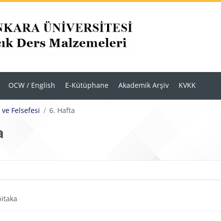
OCW / English
E-Kütüphane
Akademik Arşiv
KVKK
ve Felsefesi
6. Hafta
a
r
m anahatları
Dosya
pitaka