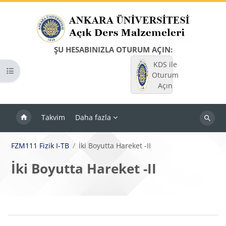
Ana içeriğe git
ŞU HESABINIZLA OTURUM AÇIN:
KDS ile
Kurs dizinini aç
Oturum
Açın
Takvim
Daha fazla
Dersleri
ara
FZM111 Fizik I-TB
İki Boyutta Hareket -II
İki Boyutta Hareket -II
Bloklar
Bölüm anahatları