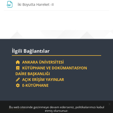
Dosya
İki Boyutta Hareket -II
Bloklar
Bloklar
İlgili Bağlantılar 'yı atla
İlgili Bağlantılar
ANKARA ÜNIVERSITESI
KÜTÜPHANE VE DOKÜMANTASYON
DAIRE BAŞKANLIĞI
AÇIK ERIŞIM YAYINLAR
E-KÜTÜPHANE
x
Bloklar
Bloklar
Bu web sitesinde gezinmeye devam ederseniz, politikalarımızı kabul
Politikalar
etmiş olursunuz: