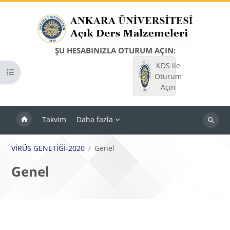
Ana içeriğe git
ŞU HESABINIZLA OTURUM AÇIN:
KDS ile
Kurs dizinini aç
Oturum
Açın
Takvim
Daha fazla
Dersleri
ara
VİRÜS GENETİĞİ-2020
Genel
Genel
Bloklar
Bölüm anahatları