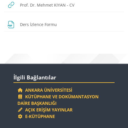
URL
Prof. Dr. Mehmet KIYAN - CV
Dosya
Ders İzlence Formu
Bloklar
Bloklar
İlgili Bağlantılar 'yı atla
İlgili Bağlantılar
ANKARA ÜNIVERSITESI
KÜTÜPHANE VE DOKÜMANTASYON
DAIRE BAŞKANLIĞI
AÇIK ERIŞIM YAYINLAR
E-KÜTÜPHANE