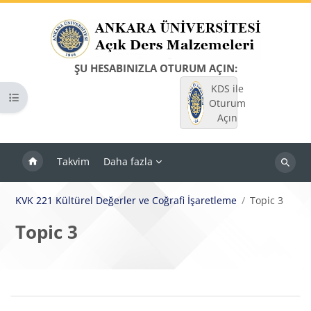
Ana içeriğe git
ŞU HESABINIZLA OTURUM AÇIN:
KDS ile
Kurs dizinini aç
Oturum
Açın
Takvim
Daha fazla
Dersleri
ara
KVK 221 Kültürel Değerler ve Coğrafi İşaretleme
Topic 3
Topic 3
Bloklar
Bölüm anahatları