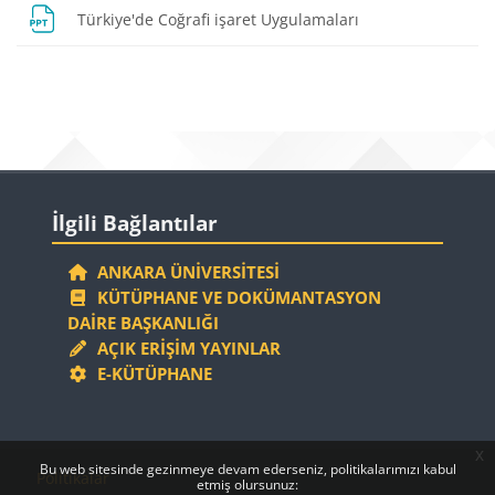
Dosya
Türkiye'de Coğrafi işaret Uygulamaları
Bloklar
Bloklar
İlgili Bağlantılar 'yı atla
İlgili Bağlantılar
ANKARA ÜNIVERSITESI
KÜTÜPHANE VE DOKÜMANTASYON
DAIRE BAŞKANLIĞI
AÇIK ERIŞIM YAYINLAR
E-KÜTÜPHANE
x
Bloklar
Bloklar
Bu web sitesinde gezinmeye devam ederseniz, politikalarımızı kabul
Politikalar
etmiş olursunuz: