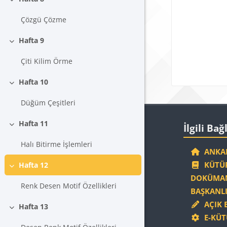
Daralt
Blokla
Çözgü Çözme
Hafta 9
Daralt
Çiti Kilim Örme
Hafta 10
Daralt
Düğüm Çeşitleri
Blokla
İlgili Bağlantıla
Hafta 11
İlgili Bağ
Daralt
Halı Bitirme İşlemleri
ANKAR
KÜTÜP
Hafta 12
Daralt
DOKÜMAN
Renk Desen Motif Özellikleri
BAŞKANLI
AÇIK 
Hafta 13
Daralt
E-KÜT