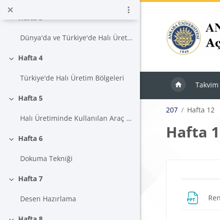
Ana içeriğe git
Hafta 3
Daralt
Dünya'da ve Türkiye'de Halı Üretimi
Hafta 4
Daralt
Türkiye'de Halı Üretim Bölgeleri
Takvim
Hafta 5
Daralt
207
Hafta 12
Halı Üretiminde Kullanılan Araç ve Gereçler
Hafta 
Hafta 6
Daralt
Dokuma Tekniği
Blokla
Hafta 7
Bölü
Daralt
Ren
Desen Hazırlama
Hafta 8