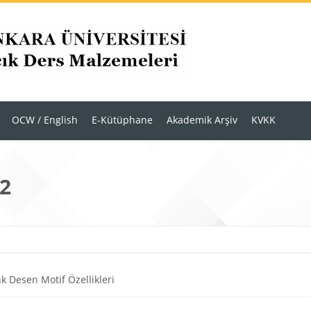
OCW / English
E-Kütüphane
Akademik Arşiv
KVKK
12
r
m anahatları
Dosya
k Desen Motif Özellikleri