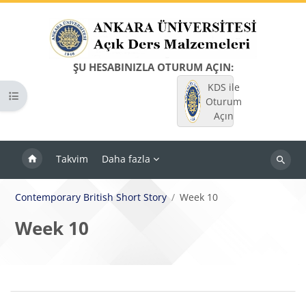
Ana içeriğe git
ŞU HESABINIZLA OTURUM AÇIN:
KDS ile
Kurs dizinini aç
Oturum
Açın
Takvim
Daha fazla
Dersleri
ara
Contemporary British Short Story
Week 10
Week 10
Bloklar
Bölüm anahatları