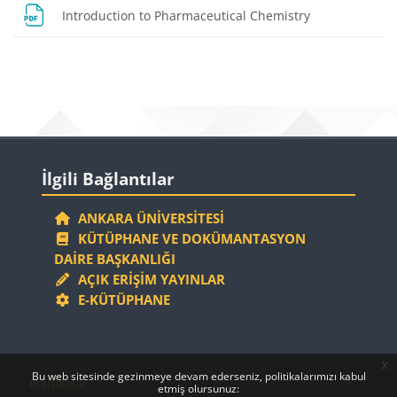
Dosya
Introduction to Pharmaceutical Chemistry
Bloklar
Bloklar
İlgili Bağlantılar 'yı atla
İlgili Bağlantılar
ANKARA ÜNIVERSITESI
KÜTÜPHANE VE DOKÜMANTASYON
DAIRE BAŞKANLIĞI
AÇIK ERIŞIM YAYINLAR
E-KÜTÜPHANE
x
Bloklar
Bloklar
Bu web sitesinde gezinmeye devam ederseniz, politikalarımızı kabul
Politikalar
etmiş olursunuz: