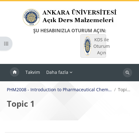
Ana içeriğe git
ŞU HESABINIZLA OTURUM AÇIN:
KDS ile
Kurs dizinini aç
Oturum
Açın
Takvim
Daha fazla
Dersleri
ara
PHM2008 - Introduction to Pharmaceutical Chemistry
Topic 1
Topic 1
Bloklar
Bölüm anahatları