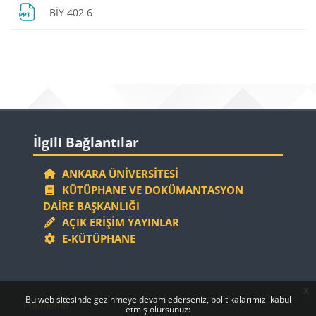
Dosya
BİY 402 6
Bloklar
Bloklar
İlgili Bağlantılar 'yı atla
İlgili Bağlantılar
ANKARA ÜNIVERSITESI
KÜTÜPHANE VE DOKÜMANTASYON
DAIRE BAŞKANLIĞI
AÇIK ERIŞIM YAYINLAR
E-KÜTÜPHANE
x
Bloklar
Bloklar
Bu web sitesinde gezinmeye devam ederseniz, politikalarımızı kabul
Politikalar
etmiş olursunuz: