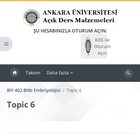
Ana içeriğe git
ŞU HESABINIZLA OTURUM AÇIN:
KDS ile
Kurs dizinini aç
Oturum
Açın
Takvim
Daha fazla
Dersleri
ara
BİY 402 Bitki Embriyolojisi
Topic 6
Topic 6
Bloklar
Bölüm anahatları