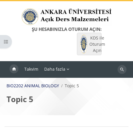
Ana içeriğe git
ŞU HESABINIZLA OTURUM AÇIN:
KDS ile
Kurs dizinini aç
Oturum
Açın
Takvim
Daha fazla
Dersleri
ara
BIO2202 ANIMAL BIOLOGY
Topic 5
Topic 5
Bloklar
Bölüm anahatları