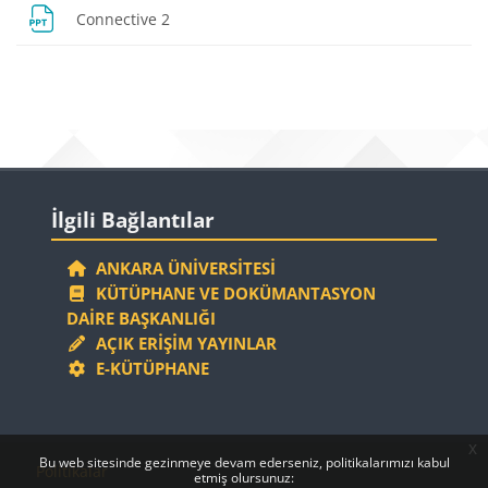
Dosya
Connective 2
Bloklar
Bloklar
İlgili Bağlantılar 'yı atla
İlgili Bağlantılar
ANKARA ÜNIVERSITESI
KÜTÜPHANE VE DOKÜMANTASYON
DAIRE BAŞKANLIĞI
AÇIK ERIŞIM YAYINLAR
E-KÜTÜPHANE
x
Bloklar
Bloklar
Bu web sitesinde gezinmeye devam ederseniz, politikalarımızı kabul
Politikalar
etmiş olursunuz: