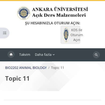
Ana içeriğe git
ŞU HESABINIZLA OTURUM AÇIN:
KDS ile
Kurs dizinini aç
Oturum
Açın
Takvim
Daha fazla
Dersleri
ara
BIO2202 ANIMAL BIOLOGY
Topic 11
Topic 11
Bloklar
Bölüm anahatları