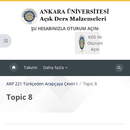
Ana içeriğe git
ŞU HESABINIZLA OTURUM AÇIN:
KDS ile
Kurs dizinini aç
Oturum
Açın
Takvim
Daha fazla
Dersleri
ara
ARP 221 Türkçeden Arapçaya Çeviri I
Topic 8
Topic 8
Bloklar
Bölüm anahatları