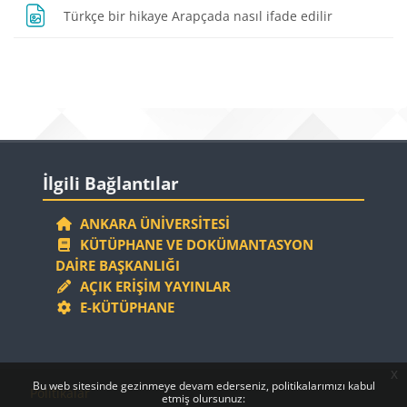
Dosya
Türkçe bir hikaye Arapçada nasıl ifade edilir
Bloklar
Bloklar
İlgili Bağlantılar 'yı atla
İlgili Bağlantılar
ANKARA ÜNIVERSITESI
KÜTÜPHANE VE DOKÜMANTASYON
DAIRE BAŞKANLIĞI
AÇIK ERIŞIM YAYINLAR
E-KÜTÜPHANE
x
Bloklar
Bloklar
Bu web sitesinde gezinmeye devam ederseniz, politikalarımızı kabul
Politikalar
etmiş olursunuz: