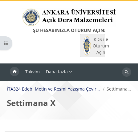
Ana içeriğe git
ŞU HESABINIZLA OTURUM AÇIN:
KDS ile
Kurs dizinini aç
Oturum
Açın
Takvim
Daha fazla
Dersleri
ara
İTA324 Edebi Metin ve Resmi Yazışma Çevirisi
Settimana X
Settimana X
Bloklar
Bölüm anahatları