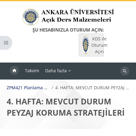
Ana içeriğe git
ŞU HESABINIZLA OTURUM AÇIN:
KDS ile
Kurs dizinini aç
Oturum
Açın
Takvim
Daha fazla
Dersleri
ara
ZPM421 Planlama Stüdyosu II (A)
4. HAFTA: MEVCUT DURUM PEYZAJ KORUMA STRATEJİLERİ
4. HAFTA: MEVCUT DURUM
PEYZAJ KORUMA STRATEJİLERİ