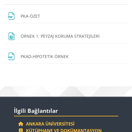
Bloklar
Bölüm anahatları
Dosya
PKA-ÖZET
Dosya
ÖRNEK 1: PEYZAJ KORUMA STRATEJİLERİ
Dosya
PKAD-HİPOTETİK ÖRNEK
Bloklar
Bloklar
İlgili Bağlantılar 'yı atla
İlgili Bağlantılar
ANKARA ÜNIVERSITESI
KÜTÜPHANE VE DOKÜMANTASYON