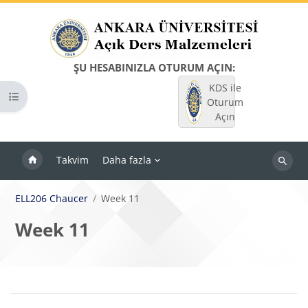
Ana içeriğe git
ŞU HESABINIZLA OTURUM AÇIN:
KDS ile
Kurs dizinini aç
Oturum
Açın
Takvim
Daha fazla
Dersleri
ara
ELL206 Chaucer
Week 11
Week 11
Bloklar
Bölüm anahatları