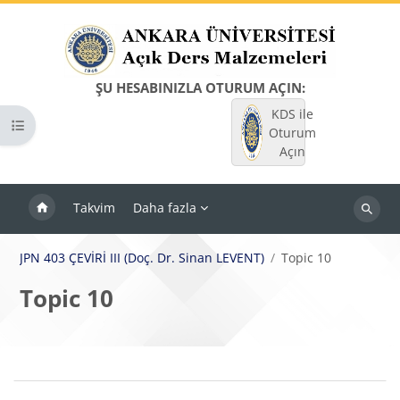
Ana içeriğe git
ŞU HESABINIZLA OTURUM AÇIN:
KDS ile
Kurs dizinini aç
Oturum
Açın
Takvim
Daha fazla
Dersleri
ara
JPN 403 ÇEVİRİ III (Doç. Dr. Sinan LEVENT)
Topic 10
Topic 10
Bloklar
Bölüm anahatları