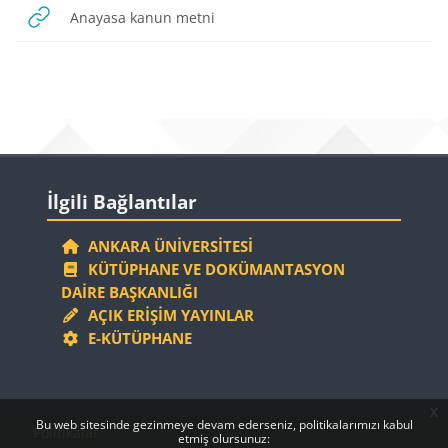
URL
Anayasa kanun metni
Bloklar
Bloklar
İlgili Bağlantılar 'yı atla
İlgili Bağlantılar
ANKARA ÜNIVERSITESI
KÜTÜPHANE VE DOKÜMANTASYON
DAIRE BAŞKANLIĞI
AÇIK ERIŞIM YAYINLAR
E-KÜTÜPHANE
x
Bloklar
Bloklar
Bu web sitesinde gezinmeye devam ederseniz, politikalarımızı kabul
Politikalar
etmiş olursunuz: