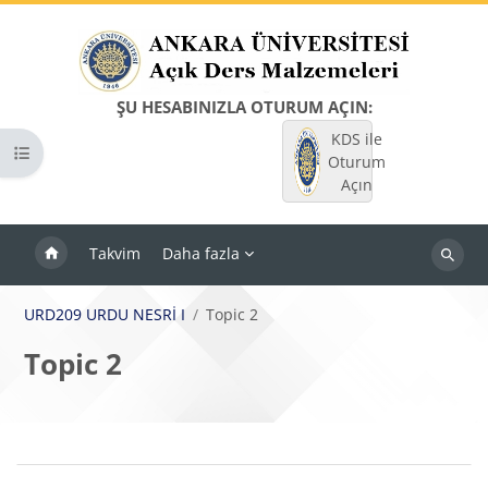
Ana içeriğe git
ŞU HESABINIZLA OTURUM AÇIN:
KDS ile
Kurs dizinini aç
Oturum
Açın
Takvim
Daha fazla
Dersleri
ara
URD209 URDU NESRİ I
Topic 2
Topic 2
Bloklar
Bölüm anahatları