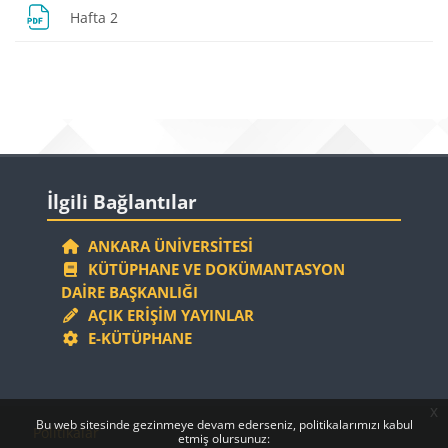
Dosya
Hafta 2
Bloklar
Bloklar
İlgili Bağlantılar 'yı atla
İlgili Bağlantılar
ANKARA ÜNIVERSITESI
KÜTÜPHANE VE DOKÜMANTASYON
DAIRE BAŞKANLIĞI
AÇIK ERIŞIM YAYINLAR
E-KÜTÜPHANE
x
Bloklar
Bloklar
Bu web sitesinde gezinmeye devam ederseniz, politikalarımızı kabul
Politikalar
etmiş olursunuz: