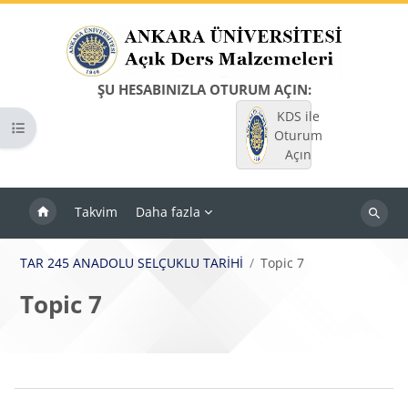
Ana içeriğe git
ŞU HESABINIZLA OTURUM AÇIN:
KDS ile
Kurs dizinini aç
Oturum
Açın
Takvim
Daha fazla
Dersleri
ara
TAR 245 ANADOLU SELÇUKLU TARİHİ
Topic 7
Topic 7
Bloklar
Bölüm anahatları