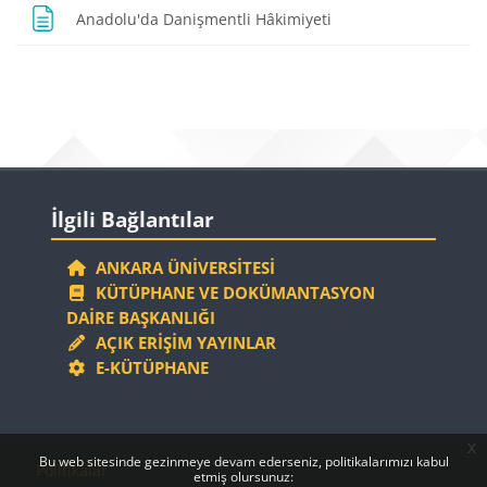
Sayfa
Anadolu'da Danişmentli Hâkimiyeti
Bloklar
Bloklar
İlgili Bağlantılar 'yı atla
İlgili Bağlantılar
ANKARA ÜNIVERSITESI
KÜTÜPHANE VE DOKÜMANTASYON
DAIRE BAŞKANLIĞI
AÇIK ERIŞIM YAYINLAR
E-KÜTÜPHANE
x
Bloklar
Bloklar
Bu web sitesinde gezinmeye devam ederseniz, politikalarımızı kabul
Politikalar
etmiş olursunuz: