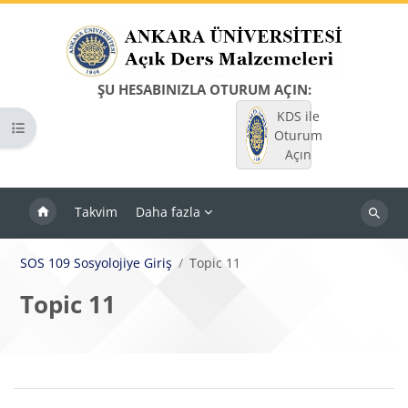
Ana içeriğe git
ŞU HESABINIZLA OTURUM AÇIN:
KDS ile
Kurs dizinini aç
Oturum
Açın
Takvim
Daha fazla
Dersleri
ara
SOS 109 Sosyolojiye Giriş
Topic 11
Topic 11
Bloklar
Bölüm anahatları