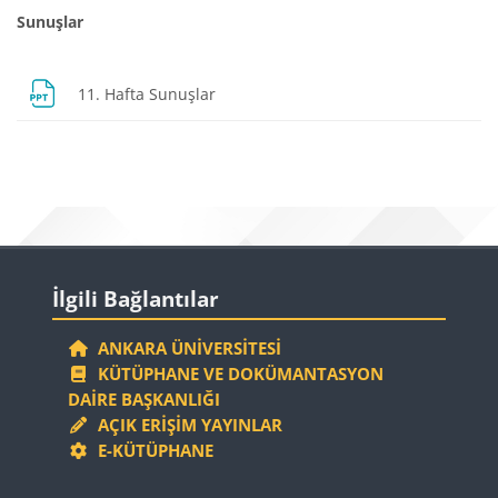
Sunuşlar
Dosya
11. Hafta Sunuşlar
Bloklar
Bloklar
İlgili Bağlantılar 'yı atla
İlgili Bağlantılar
ANKARA ÜNIVERSITESI
KÜTÜPHANE VE DOKÜMANTASYON
DAIRE BAŞKANLIĞI
AÇIK ERIŞIM YAYINLAR
E-KÜTÜPHANE