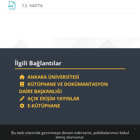
Dosya
13. HAFTA
Bloklar
Bloklar
İlgili Bağlantılar 'yı atla
İlgili Bağlantılar
ANKARA ÜNIVERSITESI
KÜTÜPHANE VE DOKÜMANTASYON
DAIRE BAŞKANLIĞI
AÇIK ERIŞIM YAYINLAR
E-KÜTÜPHANE
x
Bloklar
Bloklar
Bu web sitesinde gezinmeye devam ederseniz, politikalarımızı kabul
Politikalar
etmiş olursunuz: