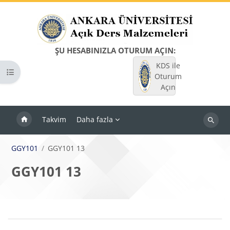
Ana içeriğe git
ŞU HESABINIZLA OTURUM AÇIN:
KDS ile
Kurs dizinini aç
Oturum
Açın
Takvim
Daha fazla
Dersleri
ara
GGY101
GGY101 13
GGY101 13
Bloklar
Bölüm anahatları