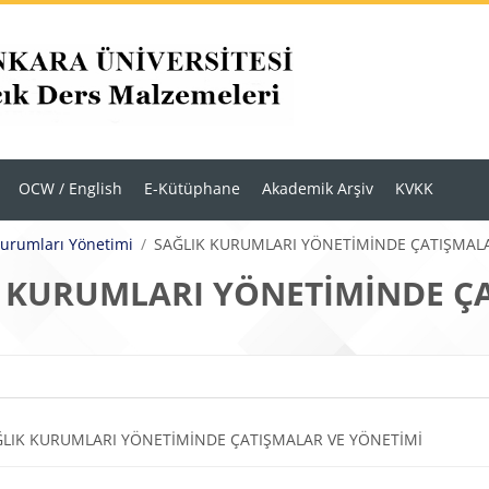
OCW / English
E-Kütüphane
Akademik Arşiv
KVKK
Kurumları Yönetimi
SAĞLIK KURUMLARI YÖNETİMİNDE ÇATIŞMALA
 KURUMLARI YÖNETİMİNDE ÇA
r
m anahatları
Dosya
ĞLIK KURUMLARI YÖNETİMİNDE ÇATIŞMALAR VE YÖNETİMİ