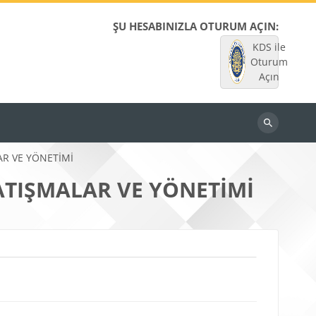
ŞU HESABINIZLA OTURUM AÇIN:
KDS ile
Oturum
Açın
Dersleri
ara
R VE YÖNETİMİ
TIŞMALAR VE YÖNETİMİ