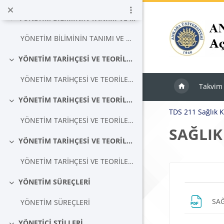
Ana içeriğe git
YÖNETİM BİLİMİNİN TANIMI VE GELİŞİMİ
Daralt
YÖNETİM BİLİMİNİN TANIMI VE GELİŞİMİ
YÖNETİM TARİHÇESİ VE TEORİLERİ-1
Daralt
YÖNETİM TARİHÇESİ VE TEORİLERİ-1
Takvim
YÖNETİM TARİHÇESİ VE TEORİLERİ 2
Daralt
TDS 211 Sağlık 
YÖNETİM TARİHÇESİ VE TEORİLERİ 2
SAĞLIK
YÖNETİM TARİHÇESİ VE TEORİLERİ 3
Daralt
YÖNETİM TARİHÇESİ VE TEORİLERİ 3
Blokla
YÖNETİM SÜREÇLERİ
Bölü
Daralt
SA
YÖNETİM SÜREÇLERİ
YÖNETİCİ STİLLERİ