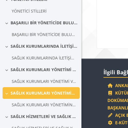
Daralt
Blokla
YÖNETİCİ STİLLERİ
BAŞARILI BİR YÖNETİCİDE BULUNAN ÖZELLİKLER VE BUNLARI KAZANMA YOLLARI
Daralt
BAŞARILI BİR YÖNETİCİDE BULUNAN ÖZELLİKLER VE BUNLARI KAZANMA YOLLARI
SAĞLIK KURUMLARINDA İLETİŞİM VE ÖNEMİ
Daralt
SAĞLIK KURUMLARINDA İLETİŞİM VE ÖNEMİ
Blokla
İlgili Bağlantıla
SAĞLIK KURUMLARI YÖNETİMİ VE MOTİVASYON
İlgili Bağ
Daralt
SAĞLIK KURUMLARI YÖNETİMİ VE MOTİVASYON
ANKAR
KÜTÜP
SAĞLIK KURUMLARI YÖNETİMİNDE ÇATIŞMALAR VE YÖNETİMİ
Daralt
DOKÜMAN
SAĞLIK KURUMLARI YÖNETİMİNDE ÇATIŞMALAR VE YÖNETİMİ
BAŞKANLI
AÇIK 
SAĞLIK HİZMETLERİ VE SAĞLIK YÖNETİMİ
Daralt
E-KÜT