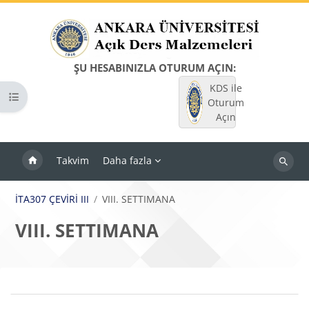
Ana içeriğe git
ŞU HESABINIZLA OTURUM AÇIN:
KDS ile
Kurs dizinini aç
Oturum
Açın
Takvim
Daha fazla
Dersleri
ara
İTA307 ÇEVİRİ III
VIII. SETTIMANA
VIII. SETTIMANA
Bloklar
Bölüm anahatları