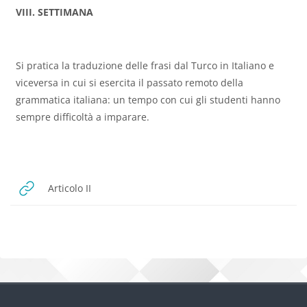
VIII. SETTIMANA
Si pratica la traduzione delle frasi dal Turco in Italiano e
viceversa in cui si esercita il passato remoto della
grammatica italiana: un tempo con cui gli studenti hanno
sempre difficoltà a imparare.
URL
Articolo II
Bloklar
Bloklar
İlgili Bağlantılar 'yı atla