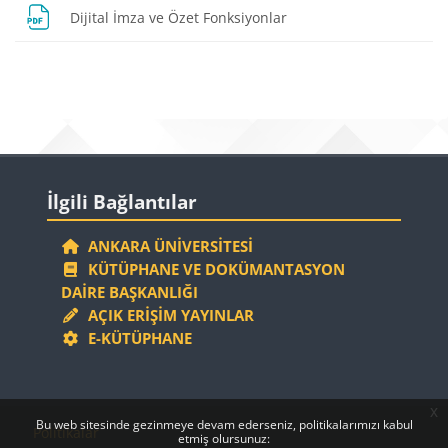
Dosya
Dijital İmza ve Özet Fonksiyonlar
Bloklar
Bloklar
İlgili Bağlantılar 'yı atla
İlgili Bağlantılar
ANKARA ÜNIVERSITESI
KÜTÜPHANE VE DOKÜMANTASYON
DAIRE BAŞKANLIĞI
AÇIK ERIŞIM YAYINLAR
E-KÜTÜPHANE
x
Bloklar
Bloklar
Bu web sitesinde gezinmeye devam ederseniz, politikalarımızı kabul
Politikalar
etmiş olursunuz: