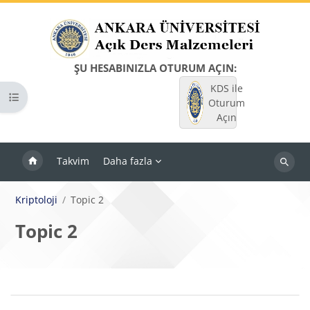
Ana içeriğe git
ŞU HESABINIZLA OTURUM AÇIN:
KDS ile
Kurs dizinini aç
Oturum
Açın
Takvim
Daha fazla
Dersleri
ara
Kriptoloji
Topic 2
Topic 2
Bloklar
Bölüm anahatları