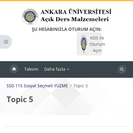
Ana içeriğe git
ŞU HESABINIZLA OTURUM AÇIN:
KDS ile
Kurs dizinini aç
Oturum
Açın
Takvim
Daha fazla
Dersleri
ara
SSD 115 Sosyal Seçmeli YÜZME
Topic 5
Topic 5
Bloklar
Bölüm anahatları