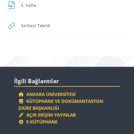
Dosya
5. hafta
URL
Serbest Teknik
Bloklar
Bloklar
İlgili Bağlantılar 'yı atla
İlgili Bağlantılar
ANKARA ÜNIVERSITESI
KÜTÜPHANE VE DOKÜMANTASYON
DAIRE BAŞKANLIĞI
AÇIK ERIŞIM YAYINLAR
E-KÜTÜPHANE