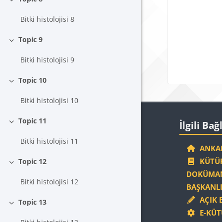
Daralt
Blokla
Bitki histolojisi 8
Topic 9
Daralt
Bitki histolojisi 9
Topic 10
Daralt
Bitki histolojisi 10
Blokla
İlgili Bağlantıla
Topic 11
İlgili Bağ
Daralt
Bitki histolojisi 11
ANKAR
KÜTÜP
Topic 12
Daralt
DOKÜMAN
Bitki histolojisi 12
BAŞKANLI
AÇIK 
Topic 13
Daralt
E-KÜT