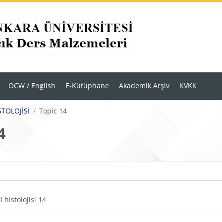
OCW / English
E-Kütüphane
Akademik Arşiv
KVKK
STOLOJİSİ
Topic 14
4
r
m anahatları
Dosya
ki histolojisi 14