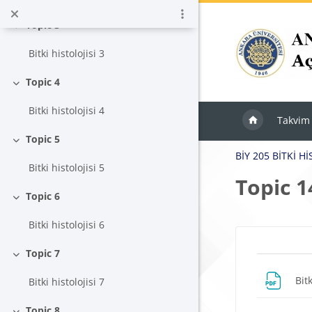
Ana içeriğe git
Topic 3
Daralt
Bitki histolojisi 3
Topic 4
Daralt
Bitki histolojisi 4
Takvim
Topic 5
Daralt
BİY 205 BİTKİ Hİ
Bitki histolojisi 5
Topic 1
Topic 6
Daralt
Bitki histolojisi 6
Blokla
Topic 7
Bölü
Daralt
Bit
Bitki histolojisi 7
Topic 8