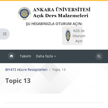
Ana içeriğe git
ŞU HESABINIZLA OTURUM AÇIN:
KDS ile
Kurs dizinini aç
Oturum
Açın
Takvim
Daha fazla
Dersleri
ara
BIY473 Hücre Reseptörleri
Topic 13
Topic 13
Bloklar
Bölüm anahatları