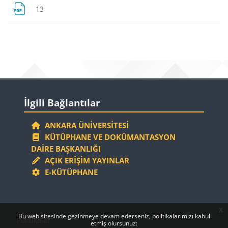
Dosya
13
Bloklar
Bloklar
İlgili Bağlantılar 'yı atla
İlgili Bağlantılar
ANKARA ÜNIVERSITESI
KÜTÜPHANE VE DOKÜMANTASYON
DAIRE BAŞKANLIĞI
AÇIK ERIŞIM YAYINLAR
E-KÜTÜPHANE
x
Bloklar
Bloklar
Bu web sitesinde gezinmeye devam ederseniz, politikalarımızı kabul
Politikalar
etmiş olursunuz: