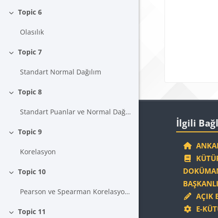
Blokla
Topic 6
Daralt
Olasılık
Topic 7
Daralt
Standart Normal Dağılım
Topic 8
Daralt
Standart Puanlar ve Normal Dağılım Alan İlişkisi
Blokla
İlgili Bağlantıla
İlgili Bağ
Topic 9
Daralt
ANKAR
Korelasyon
KÜTÜP
DOKÜMAN
Topic 10
Daralt
BAŞKANLI
Pearson ve Spearman Korelasyon Katsayısı
AÇIK 
E-KÜT
Topic 11
Daralt