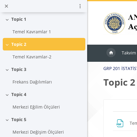
Ana içeriğe git
GRP 201 İstatistik-1 Çalışma Planı
Topic 1
Daralt
Temel Kavramlar 1
Topic 2
Daralt
Takvim
Temel Kavramlar-2
GRP 201 İSTATİS
Topic 3
Daralt
Topic 2
Frekans Dağılımları
Topic 4
Daralt
Blokla
Merkezi Eğilim Ölçüleri
Bölü
Topic 5
Tem
Daralt
Merkezi Değişim Ölçüleri