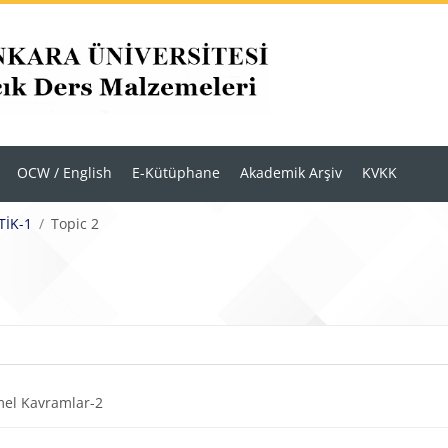
OCW / English
E-Kütüphane
Akademik Arşiv
KVKK
TİK-1
Topic 2
r
m anahatları
Dosya
el Kavramlar-2