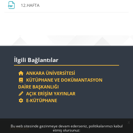
Dosya
12.HAFTA
Bloklar
Bloklar
İlgili Bağlantılar 'yı atla
İlgili Bağlantılar
ANKARA ÜNIVERSITESI
KÜTÜPHANE VE DOKÜMANTASYON
DAIRE BAŞKANLIĞI
AÇIK ERIŞIM YAYINLAR
E-KÜTÜPHANE
x
Bloklar
Bloklar
Bu web sitesinde gezinmeye devam ederseniz, politikalarımızı kabul
Politikalar
etmiş olursunuz: