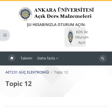
Ana içeriğe git
ŞU HESABINIZLA OTURUM AÇIN:
KDS ile
Kurs dizinini aç
Oturum
Açın
Takvim
Daha fazla
Dersleri
ara
AET231 GÜÇ ELEKTRONİĞİ
Topic 12
Topic 12
Bloklar
Bölüm anahatları