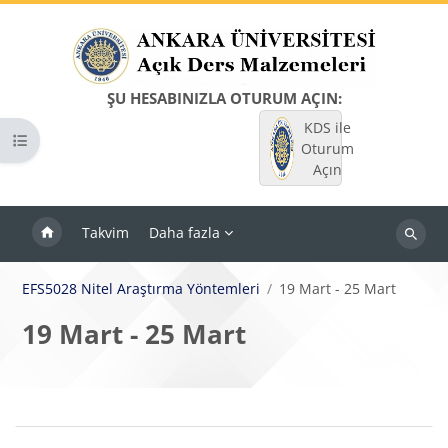
Ana içeriğe git
ŞU HESABINIZLA OTURUM AÇIN:
KDS ile
Kurs dizinini aç
Oturum
Açın
Takvim
Daha fazla
Dersleri
ara
EFS5028 Nitel Araştırma Yöntemleri
19 Mart - 25 Mart
19 Mart - 25 Mart
Bloklar
Bölüm anahatları