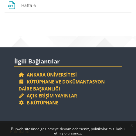
Dosya
Hafta 6
Bloklar
Bloklar
İlgili Bağlantılar 'yı atla
İlgili Bağlantılar
ANKARA ÜNIVERSITESI
KÜTÜPHANE VE DOKÜMANTASYON
DAIRE BAŞKANLIĞI
AÇIK ERIŞIM YAYINLAR
E-KÜTÜPHANE
x
Bloklar
Bloklar
Bu web sitesinde gezinmeye devam ederseniz, politikalarımızı kabul
Politikalar
etmiş olursunuz: