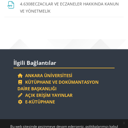
4.6308ECZACILAR VE ECZANELER HAKKINDA KANUN
Dosya
VE YÖNETMELİK
Bloklar
Bloklar
İlgili Bağlantılar 'yı atla
İlgili Bağlantılar
ANKARA ÜNIVERSITESI
KÜTÜPHANE VE DOKÜMANTASYON
DAIRE BAŞKANLIĞI
AÇIK ERIŞIM YAYINLAR
E-KÜTÜPHANE
x
Bloklar
Bloklar
Bu web sitesinde gezinmeye devam ederseniz, politikalarımızı kabul