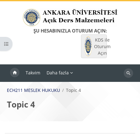
Ana içeriğe git
ŞU HESABINIZLA OTURUM AÇIN:
KDS ile
Kurs dizinini aç
Oturum
Açın
Takvim
Daha fazla
Dersleri
ara
ECH211 MESLEK HUKUKU
Topic 4
Topic 4
Bloklar
Bölüm anahatları