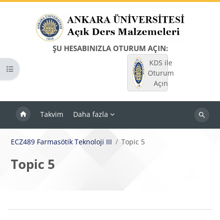
Ana içeriğe git
ŞU HESABINIZLA OTURUM AÇIN:
KDS ile
Kurs dizinini aç
Oturum
Açın
Takvim
Daha fazla
Dersleri
ara
ECZ489 Farmasötik Teknoloji III
Topic 5
Topic 5
Bloklar
Bölüm anahatları