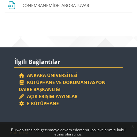
Dosya
DÖNEM3ANEMİDELABORATUVAR
Bloklar
Bloklar
İlgili Bağlantılar 'yı atla
İlgili Bağlantılar
ANKARA ÜNIVERSITESI
KÜTÜPHANE VE DOKÜMANTASYON
DAIRE BAŞKANLIĞI
AÇIK ERIŞIM YAYINLAR
E-KÜTÜPHANE
x
Bloklar
Bloklar
Bu web sitesinde gezinmeye devam ederseniz, politikalarımızı kabul
Politikalar
etmiş olursunuz: