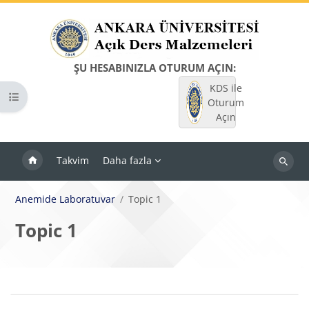
Ana içeriğe git
ŞU HESABINIZLA OTURUM AÇIN:
KDS ile
Kurs dizinini aç
Oturum
Açın
Takvim
Daha fazla
Dersleri
ara
Anemide Laboratuvar
Topic 1
Topic 1
Bloklar
Bölüm anahatları