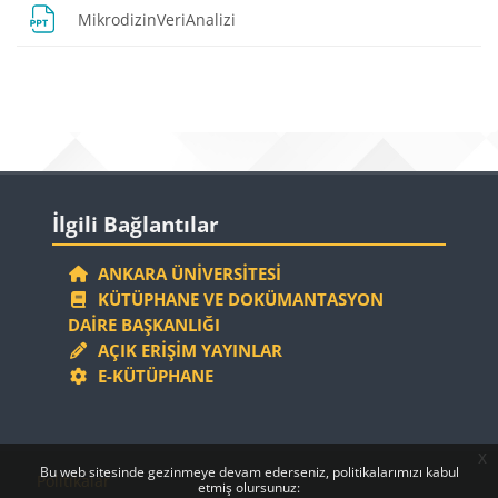
Dosya
MikrodizinVeriAnalizi
Bloklar
Bloklar
İlgili Bağlantılar 'yı atla
İlgili Bağlantılar
ANKARA ÜNIVERSITESI
KÜTÜPHANE VE DOKÜMANTASYON
DAIRE BAŞKANLIĞI
AÇIK ERIŞIM YAYINLAR
E-KÜTÜPHANE
x
Bloklar
Bloklar
Bu web sitesinde gezinmeye devam ederseniz, politikalarımızı kabul
Politikalar
etmiş olursunuz: