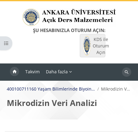
Ana içeriğe git
ŞU HESABINIZLA OTURUM AÇIN:
KDS ile
Kurs dizinini aç
Oturum
Açın
Takvim
Daha fazla
Dersleri
ara
400100711160 Yaşam Bilimlerinde Biyoinformatik Uygulamaları
Mikrodizin Veri Analizi
Mikrodizin Veri Analizi
Bloklar
Bölüm anahatları