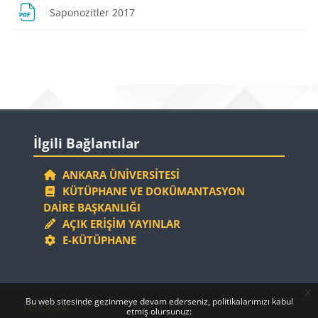
Dosya
Saponozitler 2017
Bloklar
Bloklar
İlgili Bağlantılar 'yı atla
İlgili Bağlantılar
ANKARA ÜNIVERSITESI
KÜTÜPHANE VE DOKÜMANTASYON
DAIRE BAŞKANLIĞI
AÇIK ERIŞIM YAYINLAR
E-KÜTÜPHANE
x
Bloklar
Bloklar
Bu web sitesinde gezinmeye devam ederseniz, politikalarımızı kabul
Politikalar
etmiş olursunuz: