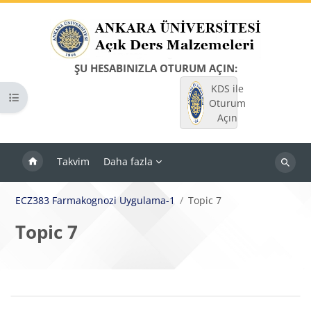
Ana içeriğe git
ŞU HESABINIZLA OTURUM AÇIN:
KDS ile
Kurs dizinini aç
Oturum
Açın
Takvim
Daha fazla
Dersleri
ara
ECZ383 Farmakognozi Uygulama-1
Topic 7
Topic 7
Bloklar
Bölüm anahatları