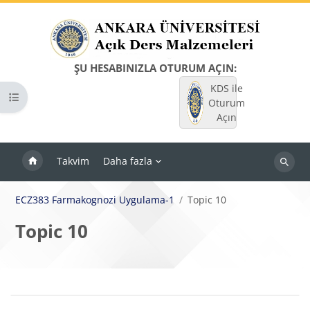
Ana içeriğe git
ŞU HESABINIZLA OTURUM AÇIN:
KDS ile
Kurs dizinini aç
Oturum
Açın
Takvim
Daha fazla
Dersleri
ara
ECZ383 Farmakognozi Uygulama-1
Topic 10
Topic 10
Bloklar
Bölüm anahatları