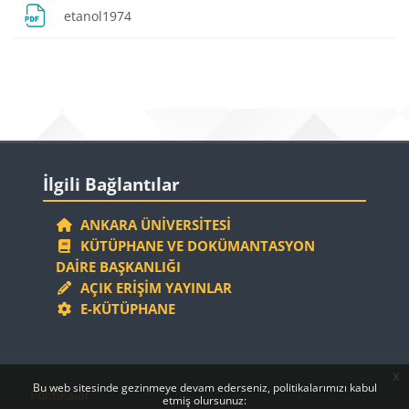
Dosya
etanol1974
Bloklar
Bloklar
İlgili Bağlantılar 'yı atla
İlgili Bağlantılar
ANKARA ÜNIVERSITESI
KÜTÜPHANE VE DOKÜMANTASYON
DAIRE BAŞKANLIĞI
AÇIK ERIŞIM YAYINLAR
E-KÜTÜPHANE
x
Bloklar
Bloklar
Bu web sitesinde gezinmeye devam ederseniz, politikalarımızı kabul
Politikalar
etmiş olursunuz: