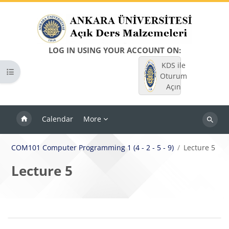
Skip to main content
LOG IN USING YOUR ACCOUNT ON:
KDS ile
Open course index
Oturum
Açın
Calendar
More
Search
courses
COM101 Computer Programming 1 (4 - 2 - 5 - 9)
Lecture 5
Lecture 5
Blocks
Section outline