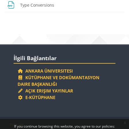
File
Type Conversions
Blocks
Blocks
Skip İlgili Bağlantılar
İlgili Bağlantılar
ANKARA ÜNIVERSITESI
KÜTÜPHANE VE DOKÜMANTASYON
DAIRE BAŞKANLIĞI
AÇIK ERIŞIM YAYINLAR
E-KÜTÜPHANE
Blocks
Blocks
x
Policies
If you continue browsing this website, you agree to our policies: