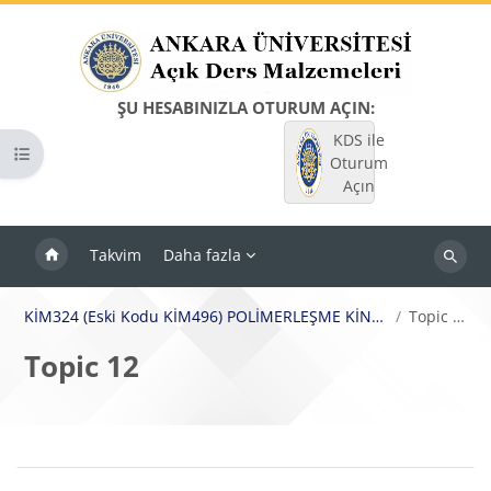
Ana içeriğe git
ŞU HESABINIZLA OTURUM AÇIN:
KDS ile
Kurs dizinini aç
Oturum
Açın
Takvim
Daha fazla
Dersleri
ara
KİM324 (Eski Kodu KİM496) POLİMERLEŞME KİNETİĞİ
Topic 12
Topic 12
Bloklar
Bölüm anahatları