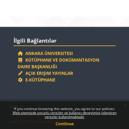
Blocks
Blocks
Skip İlgili Bağlantılar
İlgili Bağlantılar
ANKARA ÜNIVERSITESI
KÜTÜPHANE VE DOKÜMANTASYON
DAIRE BAŞKANLIĞI
AÇIK ERIŞIM YAYINLAR
E-KÜTÜPHANE
Blocks
Blocks
x
Policies
If you continue browsing this website, you agree to our policies:
Web sitemizde zorunlu çerezler ve kullanıcı deneyimini iyileştiren
Get the mobile app
çerezler kullanılmaktadır
Switch to the standard theme
Continue