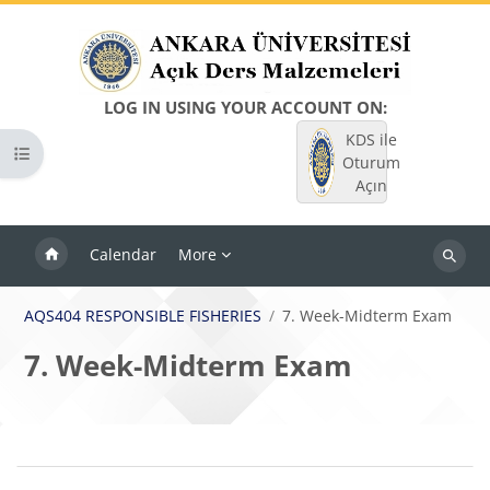
Skip to main content
LOG IN USING YOUR ACCOUNT ON:
KDS ile
Open course index
Oturum
Açın
Calendar
More
Search
courses
AQS404 RESPONSIBLE FISHERIES
7. Week-Midterm Exam
7. Week-Midterm Exam
Blocks
Section outline