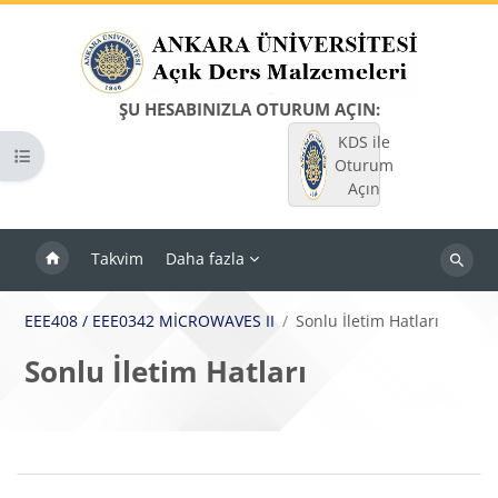
Ana içeriğe git
ŞU HESABINIZLA OTURUM AÇIN:
KDS ile
Kurs dizinini aç
Oturum
Açın
Takvim
Daha fazla
Dersleri
ara
EEE408 / EEE0342 MİCROWAVES II
Sonlu İletim Hatları
Sonlu İletim Hatları
Bloklar
Bölüm anahatları