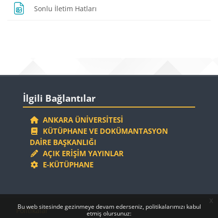
Dosya
Sonlu İletim Hatları
Bloklar
Bloklar
İlgili Bağlantılar 'yı atla
İlgili Bağlantılar
ANKARA ÜNIVERSITESI
KÜTÜPHANE VE DOKÜMANTASYON
DAIRE BAŞKANLIĞI
AÇIK ERIŞIM YAYINLAR
E-KÜTÜPHANE
x
Bloklar
Bloklar
Bu web sitesinde gezinmeye devam ederseniz, politikalarımızı kabul
Politikalar
etmiş olursunuz: