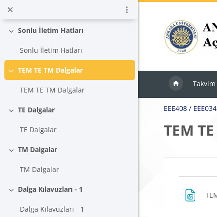
Ana içeriğe git
Kayıpsız ve Distorsiyonsuz İletim Hatları
Sonlu İletim Hatları
Daralt
Sonlu İletim Hatları
TEM TE TM Dalgalar
Daralt
Takvim
TEM TE TM Dalgalar
EEE408 / EEE03
TE Dalgalar
Daralt
TEM TE
TE Dalgalar
TM Dalgalar
Daralt
Blokla
TM Dalgalar
Bölü
Dalga Kılavuzları - 1
TEM
Daralt
Dalga Kılavuzları - 1