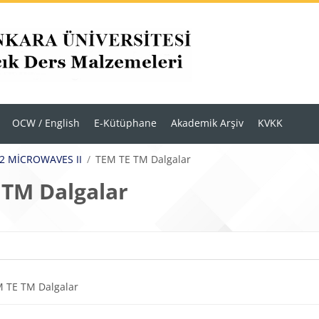
OCW / English
E-Kütüphane
Akademik Arşiv
KVKK
42 MİCROWAVES II
TEM TE TM Dalgalar
 TM Dalgalar
r
m anahatları
Dosya
 TE TM Dalgalar