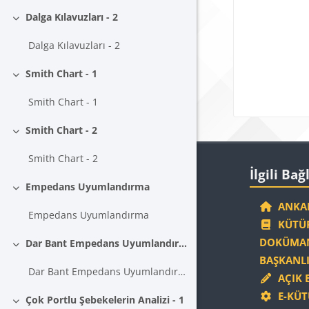
Blokla
Dalga Kılavuzları - 2
Daralt
Dalga Kılavuzları - 2
Smith Chart - 1
Daralt
Smith Chart - 1
Smith Chart - 2
Daralt
Smith Chart - 2
Blokla
İlgili Bağlantıla
İlgili Bağ
Empedans Uyumlandırma
Daralt
ANKAR
Empedans Uyumlandırma
KÜTÜP
DOKÜMAN
Dar Bant Empedans Uyumlandırma
Daralt
BAŞKANLI
Dar Bant Empedans Uyumlandırma
AÇIK 
E-KÜT
Çok Portlu Şebekelerin Analizi - 1
Daralt