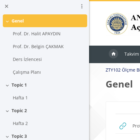
Ana içeriğe git
Genel
Daralt
Prof. Dr. Halit APAYDIN
Prof. Dr. Belgin ÇAKMAK
Takvim
Ders İzlencesi
ZTY102 Ölçme Bi
Çalışma Planı
Genel
Topic 1
Daralt
Hafta 1
Blokla
Topic 2
Bölü
Daralt
Hafta 2
Pro
Topic 3
Daralt