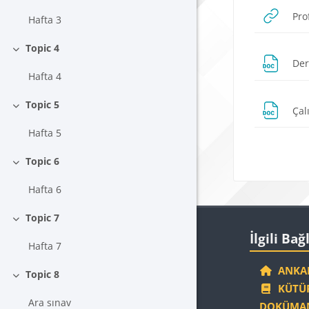
Pro
Hafta 3
Topic 4
Daralt
Der
Hafta 4
Topic 5
Çal
Daralt
Hafta 5
Blokla
Topic 6
Daralt
Hafta 6
Topic 7
Blokla
İlgili Bağlantıla
Daralt
İlgili Bağ
Hafta 7
ANKAR
Topic 8
Daralt
KÜTÜP
Ara sınav
DOKÜMAN