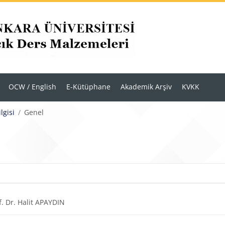
OCW / English
E-Kütüphane
Akademik Arşiv
KVKK
lgisi
Genel
r
m anahatları
URL
f. Dr. Halit APAYDIN