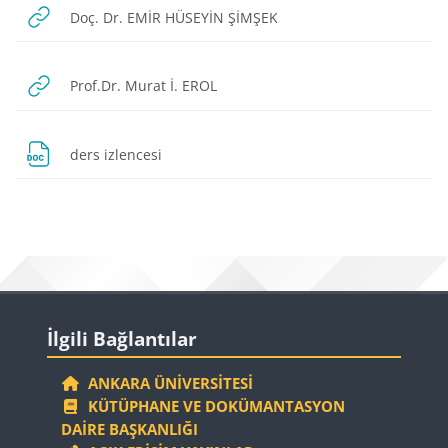
URL
Doç. Dr. EMİR HÜSEYİN ŞİMŞEK
URL
Prof.Dr. Murat İ. EROL
Dosya
ders izlencesi
Bloklar
Bloklar
İlgili Bağlantılar 'yı atla
İlgili Bağlantılar
ANKARA ÜNIVERSITESI
KÜTÜPHANE VE DOKÜMANTASYON
DAIRE BAŞKANLIĞI