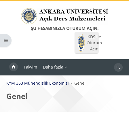
Ana içeriğe git
ŞU HESABINIZLA OTURUM AÇIN:
KDS ile
Kurs dizinini aç
Oturum
Açın
Takvim
Daha fazla
Dersleri
ara
KYM 363 Mühendislik Ekonomisi
Genel
Genel
Bloklar
Bölüm anahatları