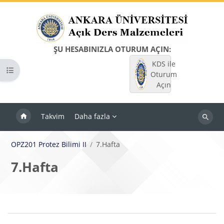
Ana içeriğe git
ŞU HESABINIZLA OTURUM AÇIN:
KDS ile
Kurs dizinini aç
Oturum
Açın
Takvim
Daha fazla
Dersleri
ara
OPZ201 Protez Bilimi II
7.Hafta
7.Hafta
Bloklar
Bölüm anahatları