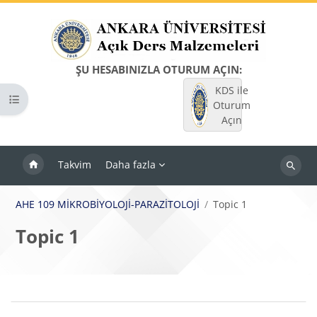
Ana içeriğe git
ŞU HESABINIZLA OTURUM AÇIN:
KDS ile
Kurs dizinini aç
Oturum
Açın
Takvim
Daha fazla
Dersleri
ara
AHE 109 MİKROBİYOLOJİ-PARAZİTOLOJİ
Topic 1
Topic 1
Bloklar
Bölüm anahatları